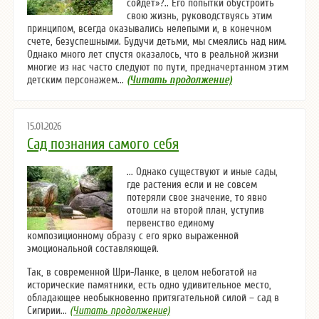
сойдет»?.. Его попытки обустроить
свою жизнь, руководствуясь этим
принципом, всегда оказывались нелепыми и, в конечном
счете, безуспешными. Будучи детьми, мы смеялись над ним.
Однако много лет спустя оказалось, что в реальной жизни
многие из нас часто следуют по пути, предначертанном этим
детским персонажем...
(Читать продолжение)
15.01.2026
Сад познания самого себя
... Однако существуют и иные сады,
где растения если и не совсем
потеряли свое значение, то явно
отошли на второй план, уступив
первенство единому
композиционному образу с его ярко выраженной
эмоциональной составляющей.
Так, в современной Шри-Ланке, в целом небогатой на
исторические памятники, есть одно удивительное место,
обладающее необыкновенно притягательной силой – сад в
Сигирии...
(Читать продолжение)